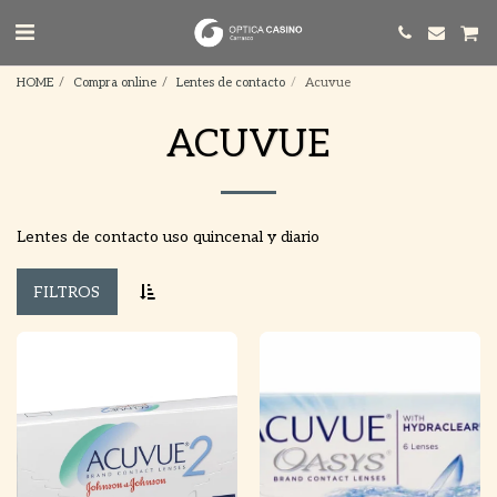
HOME
Compra online
Lentes de contacto
Acuvue
ACUVUE
Lentes de contacto uso quincenal y diario
FILTROS