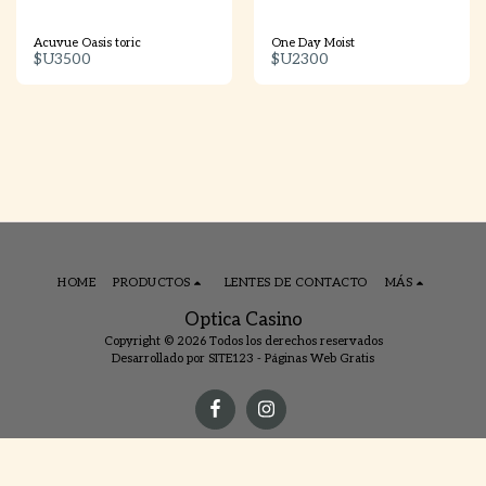
Acuvue Oasis toric
One Day Moist
$U
3500
$U
2300
HOME
PRODUCTOS
LENTES DE CONTACTO
MÁS
Optica Casino
Copyright © 2026 Todos los derechos reservados
Desarrollado por
SITE123
-
Páginas Web Gratis